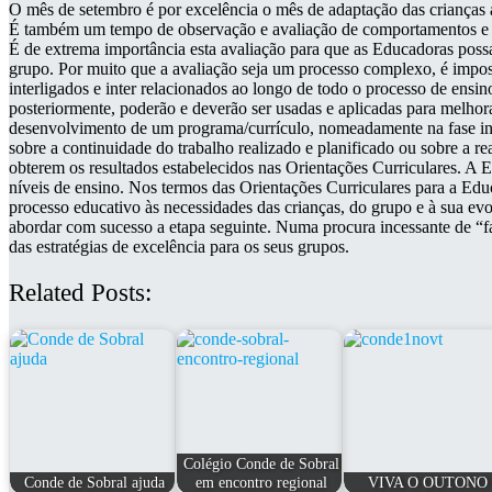
O mês de setembro é por excelência o mês de adaptação das crianças 
É também um tempo de observação e avaliação de comportamentos e sab
É de extrema importância esta avaliação para que as Educadoras possam
grupo. Por muito que a avaliação seja um processo complexo, é impos
interligados e inter relacionados ao longo de todo o processo de ens
posteriormente, poderão e deverão ser usadas e aplicadas para melhora
desenvolvimento de um programa/currículo, nomeadamente na fase inic
sobre a continuidade do trabalho realizado e planificado ou sobre a r
obterem os resultados estabelecidos nas Orientações Curriculares. A E
níveis de ensino. Nos termos das Orientações Curriculares para a Edu
processo educativo às necessidades das crianças, do grupo e à sua ev
abordar com sucesso a etapa seguinte. Numa procura incessante de “f
das estratégias de excelência para os seus grupos.
Related Posts:
Colégio Conde de Sobral
Conde de Sobral ajuda
em encontro regional
VIVA O OUTONO