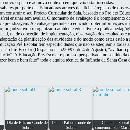
ao novo espaço e ao novo contexto em que vão estar inseridas.
eres por parte das Educadoras através de “fichas/ registos de observa
 construir o seu Projeto Curricular de Sala, baseado no Projeto Educat
sível ensinar sem avaliar. O momento de avaliação é o complemento do 
ino-aprendizagem. A avaliação permite ao educador obter informações im
r, organizar e/ou reorganizar o ambiente educativo e a prática pedagóg
ial, na de conceção, de implementação, observação dos resultados e na
eadaptação da planificação das atividades e do modo como estas estão a 
ducação Pré-Escolar tem especificidades que não se adequam a todas as 
cação Pré-Escolar (Despacho n° 5220/97, de 4 de Agosto), “avaliar o pr
olução”. A Educação Pré-Escolar é por isso perspetivada no sentido da
azer bem e bem feito” toda a equipa técnica da Infância da Santa Casa 
Dia de Reis no Conde de
Dia do Pai no Conde de
Conde de Sobral
Sobral
Sobral
comemora São Marti