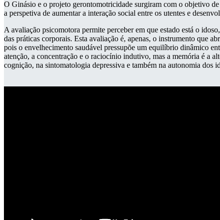
O Ginásio e o projeto gerontomotricidade surgiram com o objetivo de
a perspetiva de aumentar a interação social entre os utentes e desen
A avaliação psicomotora permite perceber em que estado está o idoso,
das práticas corporais. Esta avaliação é, apenas, o instrumento que a
pois o envelhecimento saudável pressupõe um equilíbrio dinâmico entre
atenção, a concentração e o raciocínio indutivo, mas a memória é a alt
cognição, na sintomatologia depressiva e também na autonomia dos i