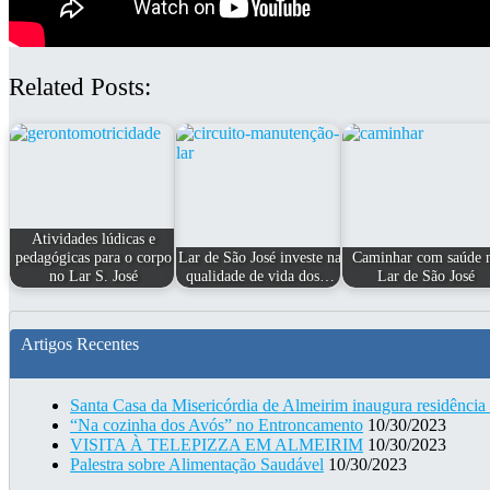
Related Posts:
Atividades lúdicas e
pedagógicas para o corpo
Lar de São José investe na
Caminhar com saúde 
no Lar S. José
qualidade de vida dos…
Lar de São José
Artigos Recentes
Santa Casa da Misericórdia de Almeirim inaugura residência
“Na cozinha dos Avós” no Entroncamento
10/30/2023
VISITA À TELEPIZZA EM ALMEIRIM
10/30/2023
Palestra sobre Alimentação Saudável
10/30/2023