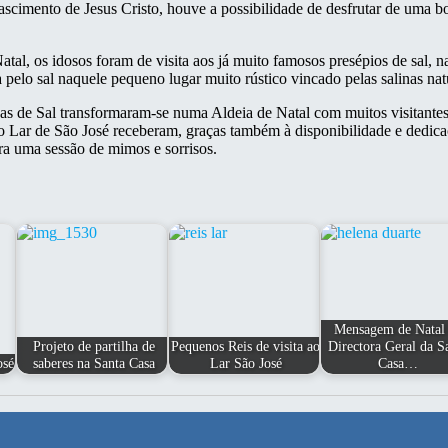
scimento de Jesus Cristo, houve a possibilidade de desfrutar de uma bo
tal, os idosos foram de visita aos já muito famosos presépios de sal, na
 pelo sal naquele pequeno lugar muito rústico vincado pelas salinas nat
 de Sal transformaram-se numa Aldeia de Natal com muitos visitantes, 
do Lar de São José receberam, graças também à disponibilidade e dedica
ara uma sessão de mimos e sorrisos.
Mensagem de Natal
Projeto de partilha de
Pequenos Reis de visita ao
Directora Geral da S
osé
saberes na Santa Casa
Lar São José
Casa…