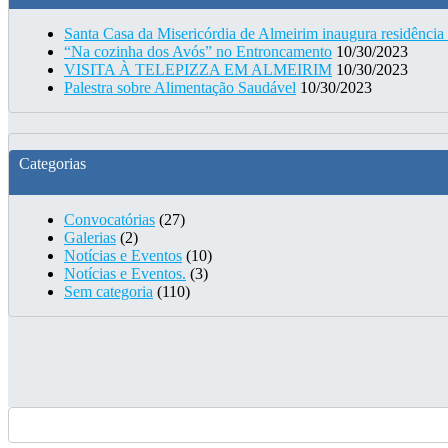
Santa Casa da Misericórdia de Almeirim inaugura residência
“Na cozinha dos Avós” no Entroncamento
10/30/2023
VISITA À TELEPIZZA EM ALMEIRIM
10/30/2023
Palestra sobre Alimentação Saudável
10/30/2023
Categorias
Convocatórias
(27)
Galerias
(2)
Notícias e Eventos
(10)
Notícias e Eventos.
(3)
Sem categoria
(110)