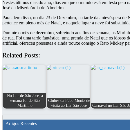
Nestes últimos dias do ano, dias em que o mundo está em festa pelo na
José da Misericórdia de Almeirim.
Para além disso, no dia 23 de Dezembro, na tarde da antevéspera de Na
pertence em pleno mês de Natal, e naquele lugar a neve foi substituída
Durante o mês de dezembro, sobretudo aos fins de semana, as Marinhas
de rua. Foi uma tarde fantástica, uma prenda de Natal que os idosos 
artificial, ofereceu presentes e ainda trouxe consigo o Rato Mickey p
Related Posts:
No Lar de São José, a
semana foi de São
Clubes da Febo Moniz de
Martinho
visita ao Lar São José
Carnaval no Lar São J
Artigos Recentes