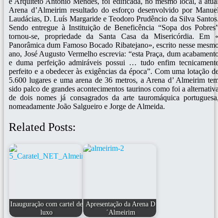
e Arquiteto António Mendes, foi edificada, no mesmo local, a atua
Arena d’Almeirim resultado do esforço desenvolvido por Manue
Laudácias, D. Luís Margaride e Teodoro Prudêncio da Silva Santos
Sendo entregue à Instituição de Beneficência “Sopa dos Pobres
tornou-se, propriedade da Santa Casa da Misericórdia. Em 
Panorâmica dum Famoso Bocado Ribatejano», escrito nesse mesm
ano, José Augusto Vermelho escrevia: “esta Praça, dum acabament
e duma perfeição admiráveis possui … tudo enfim tecnicament
perfeito e a obedecer às exigências da época”. Com uma lotação d
5.600 lugares e uma arena de 36 metros, a Arena d’ Almeirim te
sido palco de grandes acontecimentos taurinos como foi a alternativ
de dois nomes já consagrados da arte tauromáquica portuguesa
nomeadamente João Salgueiro e Jorge de Almeida.
Related Posts:
Inauguração com cartel de
Apresentação da Arena D
luxo
´Almeirim