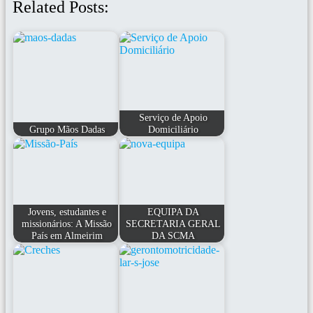
Related Posts:
Serviço de Apoio
Grupo Mãos Dadas
Domiciliário
Jovens, estudantes e
EQUIPA DA
missionários: A Missão
SECRETARIA GERAL
País em Almeirim
DA SCMA