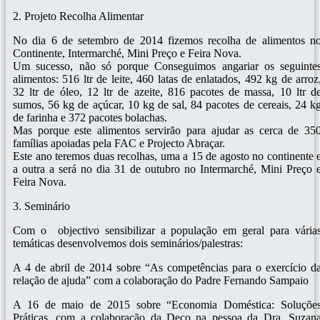
2. Projeto Recolha Alimentar
No dia 6 de setembro de 2014 fizemos recolha de alimentos n
Continente, Intermarché, Mini Preço e Feira Nova.
Um sucesso, não só porque Conseguimos angariar os seguinte
alimentos: 516 ltr de leite, 460 latas de enlatados, 492 kg de arroz
32 ltr de óleo, 12 ltr de azeite, 816 pacotes de massa, 10 ltr d
sumos, 56 kg de açúcar, 10 kg de sal, 84 pacotes de cereais, 24 k
de farinha e 372 pacotes bolachas.
Mas porque este alimentos servirão para ajudar as cerca de 35
famílias apoiadas pela FAC e Projecto Abraçar.
Este ano teremos duas recolhas, uma a 15 de agosto no continente 
a outra a será no dia 31 de outubro no Intermarché, Mini Preço 
Feira Nova.
3. Seminário
Com o objectivo sensibilizar a população em geral para vária
temáticas desenvolvemos dois seminários/palestras:
A 4 de abril de 2014 sobre “As competências para o exercício d
relação de ajuda” com a colaboração do Padre Fernando Sampaio
A 16 de maio de 2015 sobre “Economia Doméstica: Soluçõe
Práticas, com a colaboração da Deco na pessoa da Dra. Suzan