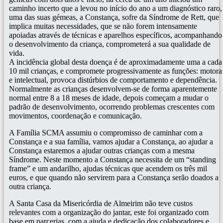
caminho incerto que a levou no início do ano a um diagnóstico raro,
uma das suas gémeas, a Constança, sofre da Síndrome de Rett, que
implica muitas necessidades, que se não forem intensamente
apoiadas através de técnicas e aparelhos específicos, acompanhando
o desenvolvimento da criança, comprometerá a sua qualidade de
vida.
A incidência global desta doença é de aproximadamente uma a cada
10 mil crianças, e compromete progressivamente as funções: motora
e intelectual, provoca distúrbios de comportamento e dependência.
Normalmente as crianças desenvolvem-se de forma aparentemente
normal entre 8 a 18 meses de idade, depois começam a mudar o
padrão de desenvolvimento, ocorrendo problemas crescentes com
movimentos, coordenação e comunicação.
A Família SCMA assumiu o compromisso de caminhar com a
Constança e a sua família, vamos ajudar a Constança, ao ajudar a
Constança estaremos a ajudar outras crianças com a mesma
Síndrome. Neste momento a Constança necessita de um “standing
frame” e um andarilho, ajudas técnicas que acendem os três mil
euros, e que quando não servirem para a Constança serão doados a
outra criança.
A Santa Casa da Misericórdia de Almeirim não teve custos
relevantes com a organização do jantar, este foi organizado com
base em parcerias, com a ajuda e dedicação dos colaboradores e