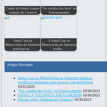
Conde de Sobral cumpre
“Na cozinha dos Avós” no
tradição de Carnaval
Entroncamento
Santa Casa da
A Santa Casa da
Misericórdia de Almeirim
Misericórdia de Almeirim
participa no…
acolhe…
Artigos Recentes
Santa Casa da Misericórdia de Almeirim inaugura
residência autónoma para pessoas com deficiência
10/22/2025
“Na cozinha dos Avós” no Entroncamento
10/30/2023
VISITA À TELEPIZZA EM ALMEIRIM
10/30/2023
Palestra sobre Alimentação Saudável
10/30/2023