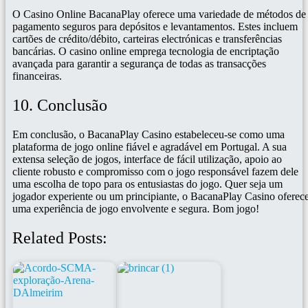
O Casino Online BacanaPlay oferece uma variedade de métodos de
pagamento seguros para depósitos e levantamentos. Estes incluem
cartões de crédito/débito, carteiras electrónicas e transferências
bancárias. O casino online emprega tecnologia de encriptação
avançada para garantir a segurança de todas as transacções
financeiras.
10. Conclusão
Em conclusão, o BacanaPlay Casino estabeleceu-se como uma
plataforma de jogo online fiável e agradável em Portugal. A sua
extensa seleção de jogos, interface de fácil utilização, apoio ao
cliente robusto e compromisso com o jogo responsável fazem dele
uma escolha de topo para os entusiastas do jogo. Quer seja um
jogador experiente ou um principiante, o BacanaPlay Casino oferec
uma experiência de jogo envolvente e segura. Bom jogo!
Related Posts: