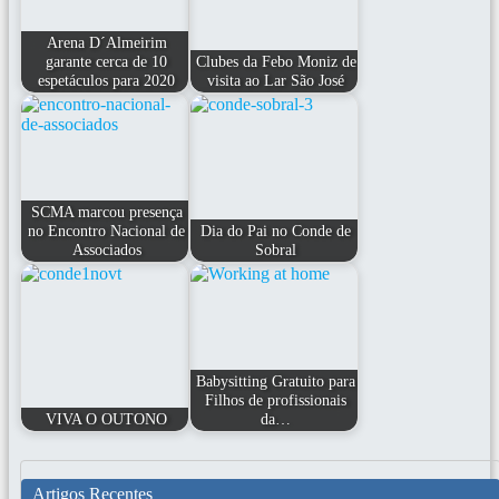
Arena D´Almeirim
garante cerca de 10
Clubes da Febo Moniz de
espetáculos para 2020
visita ao Lar São José
SCMA marcou presença
no Encontro Nacional de
Dia do Pai no Conde de
Associados
Sobral
Babysitting Gratuito para
Filhos de profissionais
VIVA O OUTONO
da…
Artigos Recentes