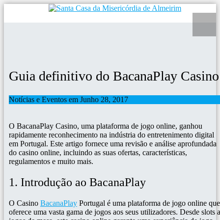
Guia definitivo do BacanaPlay Casino
Notícias e Eventos em Junho 28, 2017
O BacanaPlay Casino, uma plataforma de jogo online, ganhou
rapidamente reconhecimento na indústria do entretenimento digital
em Portugal. Este artigo fornece uma revisão e análise aprofundada
do casino online, incluindo as suas ofertas, características,
regulamentos e muito mais.
1. Introdução ao BacanaPlay
O Casino
BacanaPlay
Portugal é uma plataforma de jogo online que
oferece uma vasta gama de jogos aos seus utilizadores. Desde slots 