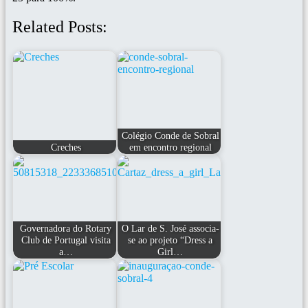
Related Posts:
Colégio Conde de Sobral
Creches
em encontro regional
Governadora do Rotary
O Lar de S. José associa-
Club de Portugal visita
se ao projeto “Dress a
a…
Girl…