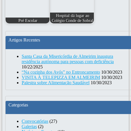
Hospital dá lugar ao
Pré Escolar
Colégio Conde de Sobral
Artigos Recentes
Santa Casa da Misericórdia de Almeirim inaugura
residência autónoma para pessoas com deficiência
10/22/2025
“Na cozinha dos Avós” no Entroncamento
10/30/2023
VISITA À TELEPIZZA EM ALMEIRIM
10/30/2023
Palestra sobre Alimentação Saudável
10/30/2023
Categorias
Convocatórias
(27)
Galerias
(2)