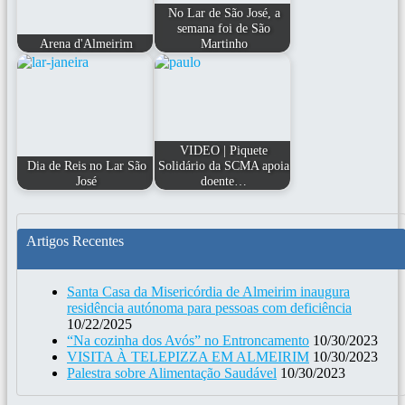
No Lar de São José, a
semana foi de São
Arena d'Almeirim
Martinho
VIDEO | Piquete
Dia de Reis no Lar São
Solidário da SCMA apoia
José
doente…
Artigos Recentes
Santa Casa da Misericórdia de Almeirim inaugura
residência autónoma para pessoas com deficiência
10/22/2025
“Na cozinha dos Avós” no Entroncamento
10/30/2023
VISITA À TELEPIZZA EM ALMEIRIM
10/30/2023
Palestra sobre Alimentação Saudável
10/30/2023