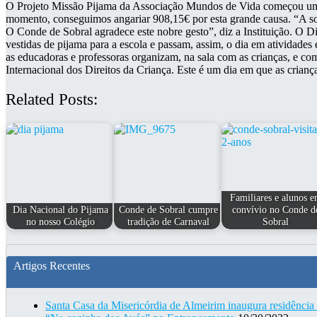
O Projeto Missão Pijama da Associação Mundos de Vida começou um an
momento, conseguimos angariar 908,15€ por esta grande causa. “A sol
O Conde de Sobral agradece este nobre gesto”, diz a Instituição. O Di
vestidas de pijama para a escola e passam, assim, o dia em atividades
as educadoras e professoras organizam, na sala com as crianças, e co
Internacional dos Direitos da Criança. Este é um dia em que as crian
Related Posts:
Familiares e alunos 
Dia Nacional do Pijama
Conde de Sobral cumpre
convívio no Conde d
no nosso Colégio
tradição de Carnaval
Sobral
Artigos Recentes
Santa Casa da Misericórdia de Almeirim inaugura residência