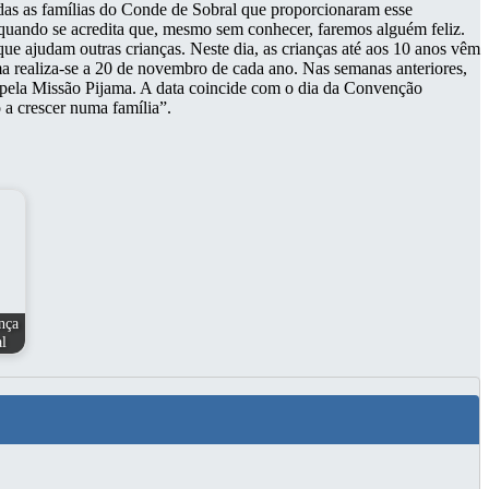
as as famílias do Conde de Sobral que proporcionaram esse
 quando se acredita que, mesmo sem conhecer, faremos alguém feliz.
que ajudam outras crianças. Neste dia, as crianças até aos 10 anos vêm
ama realiza-se a 20 de novembro de cada ano. Nas semanas anteriores,
as pela Missão Pijama. A data coincide com o dia da Convenção
 a crescer numa família”.
nça
l