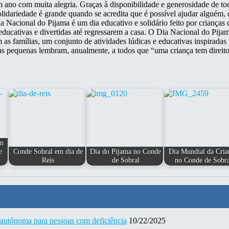
o com muita alegria. Graças à disponibilidade e generosidade de tod
idariedade é grande quando se acredita que é possível ajudar alguém,
a Nacional do Pijama é um dia educativo e solidário feito por crianças 
 educativas e divertidas até regressarem a casa. O Dia Nacional do Pij
m as famílias, um conjunto de atividades lúdicas e educativas inspirad
ças pequenas lembram, anualmente, a todos que “uma criança tem direito
em
e
Conde Sobral em dia de
Dia do Pijama no Conde
Dia Mundial da Cria
Reis
de Sobral
no Conde de Sobra
 autónoma para pessoas com deficiência
10/22/2025