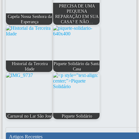
PRECISA DE UMA
PEQUENA
Capela Nossa Senhora da
REPARAÇÃO EM SUA
Esperança
CASA? E NÃO…
Historial da Terceira
Piquete Solidário da Santa
Idade
Casa
Carnaval no Lar São José
Piquete Solidário
Artigos Recentes