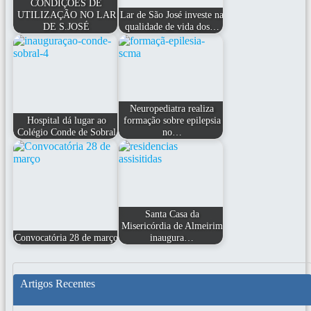
CONDIÇÕES DE
UTILIZAÇÃO NO LAR
Lar de São José investe na
DE S.JOSÉ
qualidade de vida dos…
Neuropediatra realiza
Hospital dá lugar ao
formação sobre epilepsia
Colégio Conde de Sobral
no…
Santa Casa da
Misericórdia de Almeirim
Convocatória 28 de março
inaugura…
Artigos Recentes