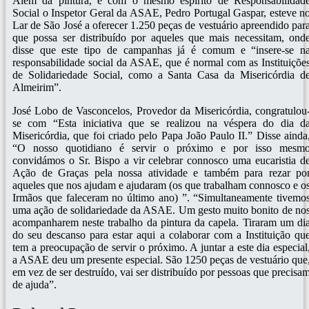
Além da pintura, e com o mesmo espírito de Responsabilidad
Social o Inspetor Geral da ASAE, Pedro Portugal Gaspar, esteve n
Lar de São José a oferecer 1.250 peças de vestuário apreendido par
que possa ser distribuído por aqueles que mais necessitam, ond
disse que este tipo de campanhas já é comum e “insere-se n
responsabilidade social da ASAE, que é normal com as Instituiçõe
de Solidariedade Social, como a Santa Casa da Misericórdia d
Almeirim”.
José Lobo de Vasconcelos, Provedor da Misericórdia, congratulou
se com “Esta iniciativa que se realizou na véspera do dia d
Misericórdia, que foi criado pelo Papa João Paulo II.” Disse ainda
“O nosso quotidiano é servir o próximo e por isso mesm
convidámos o Sr. Bispo a vir celebrar connosco uma eucaristia d
Ação de Graças pela nossa atividade e também para rezar po
aqueles que nos ajudam e ajudaram (os que trabalham connosco e o
Irmãos que faleceram no último ano) ”. “Simultaneamente tivemo
uma ação de solidariedade da ASAE. Um gesto muito bonito de no
acompanharem neste trabalho da pintura da capela. Tiraram um di
do seu descanso para estar aqui a colaborar com a Instituição qu
tem a preocupação de servir o próximo. A juntar a este dia especial
a ASAE deu um presente especial. São 1250 peças de vestuário que
em vez de ser destruído, vai ser distribuído por pessoas que precisa
de ajuda”.