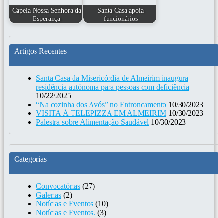
Capela Nossa Senhora da
Santa Casa apoia
Esperança
funcionários
Artigos Recentes
Santa Casa da Misericórdia de Almeirim inaugura
residência autónoma para pessoas com deficiência
10/22/2025
“Na cozinha dos Avós” no Entroncamento
10/30/2023
VISITA À TELEPIZZA EM ALMEIRIM
10/30/2023
Palestra sobre Alimentação Saudável
10/30/2023
Categorias
Convocatórias
(27)
Galerias
(2)
Notícias e Eventos
(10)
Notícias e Eventos.
(3)