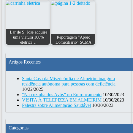
Lar de S. José adquire
uma viatura 100%
Reportagem "Apoio
elétrica…
Domiciliário" SCMA
Artigos Recentes
Santa Casa da Misericórdia de Almeirim inaugura
residência autónoma para pessoas com deficiência
10/22/2025
“Na cozinha dos Avós” no Entroncamento
10/30/2023
VISITA À TELEPIZZA EM ALMEIRIM
10/30/2023
Palestra sobre Alimentação Saudável
10/30/2023
Categorias