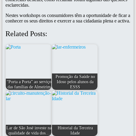
esclarecidas.
Nestes workshops os consumidores têm a oportunidade de ficar a
conhecer os seus direitos e exercer a sua cidadania plena e activa.
Related Posts:
Promoção da Saúde no
“Porta a Porta” ao serviço
Idoso pelos alunos da
das famílias de Almeirim
ESSS
Lar de São José investe na
Historial da Terceira
qualidade de vida dos…
Idade