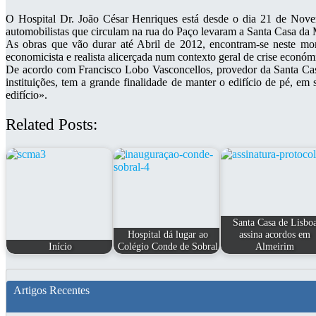
O Hospital Dr. João César Henriques está desde o dia 21 de Nove
automobilistas que circulam na rua do Paço levaram a Santa Casa da Mi
As obras que vão durar até Abril de 2012, encontram-se neste mo
economicista e realista alicerçada num contexto geral de crise económi
De acordo com Francisco Lobo Vasconcellos, provedor da Santa Casa:
instituições, tem a grande finalidade de manter o edifício de pé, em
edifício».
Related Posts:
Santa Casa de Lisbo
Hospital dá lugar ao
assina acordos em
Início
Colégio Conde de Sobral
Almeirim
Artigos Recentes