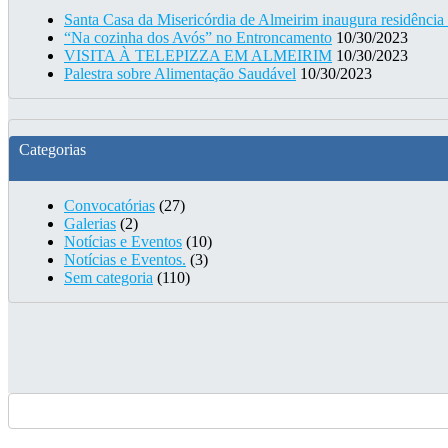
Santa Casa da Misericórdia de Almeirim inaugura residência
“Na cozinha dos Avós” no Entroncamento
10/30/2023
VISITA À TELEPIZZA EM ALMEIRIM
10/30/2023
Palestra sobre Alimentação Saudável
10/30/2023
Categorias
Convocatórias
(27)
Galerias
(2)
Notícias e Eventos
(10)
Notícias e Eventos.
(3)
Sem categoria
(110)