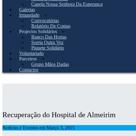
Capela Nossa Senhora Da Esperança
Galerias
Irmandade
Convocatórias
Relatório De Contas
Projectos Solidários
Banco Das Hortas
Sorria Outra Vez
Piquete Solidário
Voluntariado
Parceiros
Grupo Mãos Dadas
Contactos
Recuperação do Hospital de Almeirim
Notícias e Eventos em Março 3, 2015